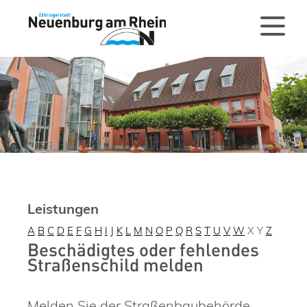
Leistungen
A
B
C
D
E
F
G
H
I
J
K
L
M
N
O
P
Q
R
S
T
U
V
W
X
Y
Z
Beschädigtes oder fehlendes
Straßenschild melden
Melden Sie der Straßenbaubehörde