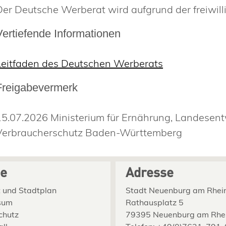
Der Deutsche Werberat wird aufgrund der freiwilli
Vertiefende Informationen
Leitfaden des Deutschen Werberats
Freigabevermerk
15.07.2026 Ministerium für
Ernährung,
L
andesent
Verbraucherschutz
Baden-Württemberg
ce
Adresse
 und Stadtplan
Stadt Neuenburg am Rhei
sum
Rathausplatz 5
chutz
79395 Neuenburg am Rhe