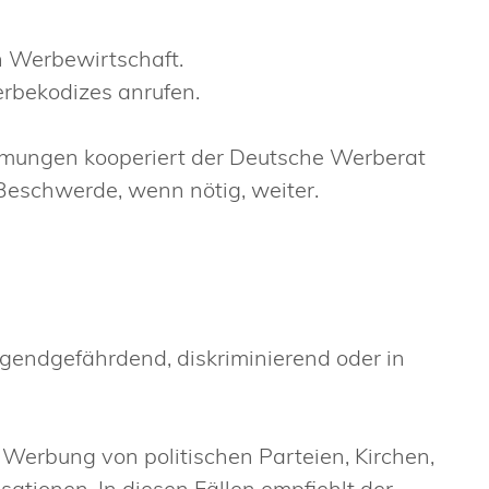
en Werbewirtschaft.
erbekodizes anrufen.
mmungen kooperiert der Deutsche Werberat
e Beschwerde
,
wenn nötig
,
weiter.
endgefährdend, diskriminierend oder in
 Werbung von politischen Parteien, Kirchen,
isationen
. In diesen Fällen
empfiehlt d
er