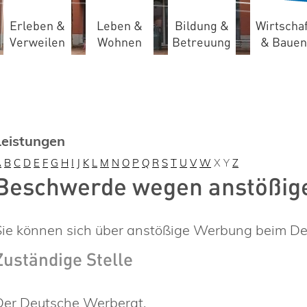
Erleben &
Leben &
Bildung &
Wirtschaf
Verweilen
Wohnen
Betreuung
& Bauen
Leistungen
A
B
C
D
E
F
G
H
I
J
K
L
M
N
O
P
Q
R
S
T
U
V
W
X
Y
Z
Beschwerde wegen anstößige
Sie können sich über anstößige Werbung beim D
Zuständige Stelle
Der Deutsche Werberat.