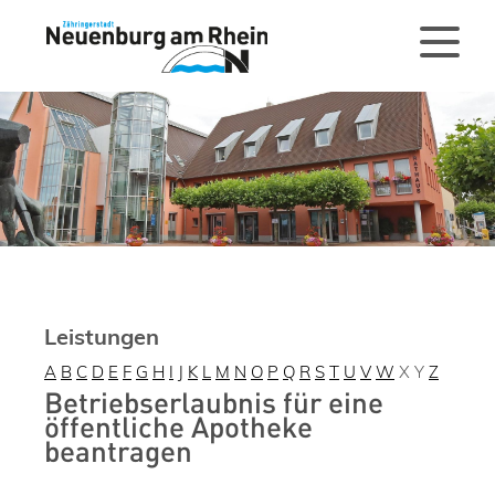
Leistungen
A
B
C
D
E
F
G
H
I
J
K
L
M
N
O
P
Q
R
S
T
U
V
W
X
Y
Z
Betriebserlaubnis für eine
öffentliche Apotheke
beantragen