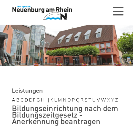
Leistungen
A
B
C
D
E
F
G
H
I
J
K
L
M
N
O
P
Q
R
S
T
U
V
W
X
Y
Z
Bildungseinrichtung nach dem
Bildungszeitgesetz -
Anerkennung beantragen