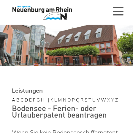
Leistungen
A
B
C
D
E
F
G
H
I
J
K
L
M
N
O
P
Q
R
S
T
U
V
W
X
Y
Z
Bodensee - Ferien- oder
Urlauberpatent beantragen
Wenn Sie kein Bodenseeschifferpatent,