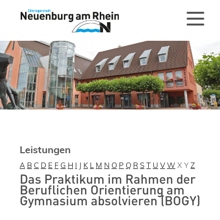
Leistungen
A
B
C
D
E
F
G
H
I
J
K
L
M
N
O
P
Q
R
S
T
U
V
W
X
Y
Z
Das Praktikum im Rahmen der
Beruflichen Orientierung am
Gymnasium absolvieren (BOGY)