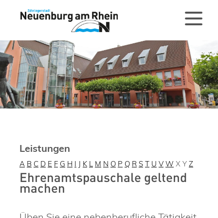
Leistungen
A
B
C
D
E
F
G
H
I
J
K
L
M
N
O
P
Q
R
S
T
U
V
W
X
Y
Z
Ehrenamtspauschale geltend
machen
Üben Sie eine nebenberufliche Tätigkeit