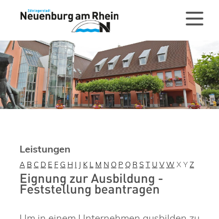
Leistungen
A
B
C
D
E
F
G
H
I
J
K
L
M
N
O
P
Q
R
S
T
U
V
W
X
Y
Z
Eignung zur Ausbildung -
Feststellung beantragen
Um in einem Unternehmen ausbilden zu