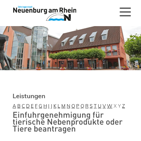
Leistungen
A
B
C
D
E
F
G
H
I
J
K
L
M
N
O
P
Q
R
S
T
U
V
W
X
Y
Z
Einfuhrgenehmigung für
tierische Nebenprodukte oder
Tiere beantragen