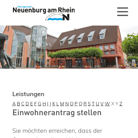
Leistungen
A
B
C
D
E
F
G
H
I
J
K
L
M
N
O
P
Q
R
S
T
U
V
W
X
Y
Z
Einwohnerantrag stellen
Sie möchten erreichen, dass der