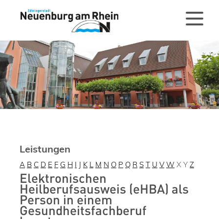
Leistungen
A
B
C
D
E
F
G
H
I
J
K
L
M
N
O
P
Q
R
S
T
U
V
W
X
Y
Z
Elektronischen
Heilberufsausweis (eHBA) als
Person in einem
Gesundheitsfachberuf