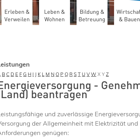
Erleben &
Leben &
Bildung &
Wirtschaf
Verweilen
Wohnen
Betreuung
& Bauen
Leistungen
A
B
C
D
E
F
G
H
I
J
K
L
M
N
O
P
Q
R
S
T
U
V
W
X
Y
Z
Energieversorgung - Genehm
(Land) beantragen
Leistungsfähige und zuverlässige Energieversorg
Versorgung der Allgemeinheit mit Elektrizität und
Anforderungen genügen: