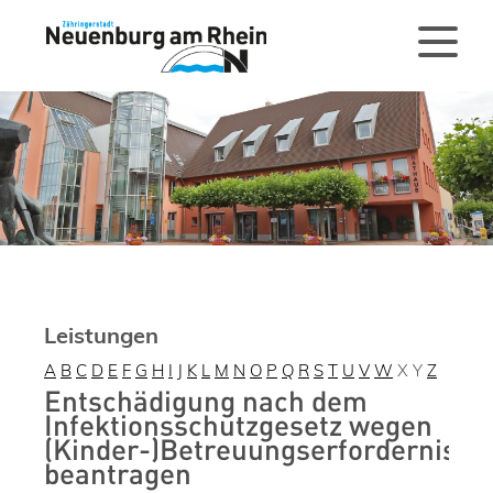
Leistungen
A
B
C
D
E
F
G
H
I
J
K
L
M
N
O
P
Q
R
S
T
U
V
W
X
Y
Z
Entschädigung nach dem
Infektionsschutzgesetz wegen
(Kinder-)Betreuungserfordernis
beantragen