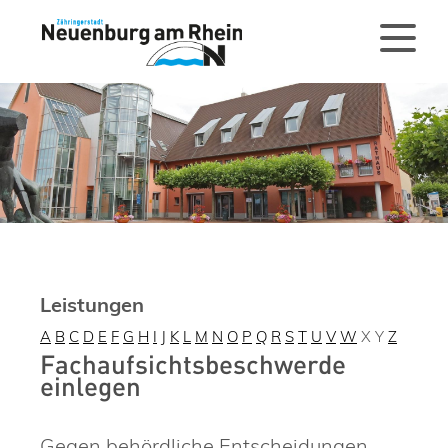
Leistungen
A
B
C
D
E
F
G
H
I
J
K
L
M
N
O
P
Q
R
S
T
U
V
W
X
Y
Z
Fachaufsichtsbeschwerde
einlegen
Gegen behördliche Entscheidungen