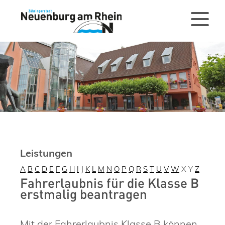
Leistungen
A
B
C
D
E
F
G
H
I
J
K
L
M
N
O
P
Q
R
S
T
U
V
W
X
Y
Z
Fahrerlaubnis für die Klasse B
erstmalig beantragen
Mit der Fahrerlaubnis Klasse B können