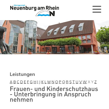
Leistungen
A
B
C
D
E
F
G
H
I
J
K
L
M
N
O
P
Q
R
S
T
U
V
W
X
Y
Z
Frauen- und Kinderschutzhaus
- Unterbringung in Anspruch
nehmen