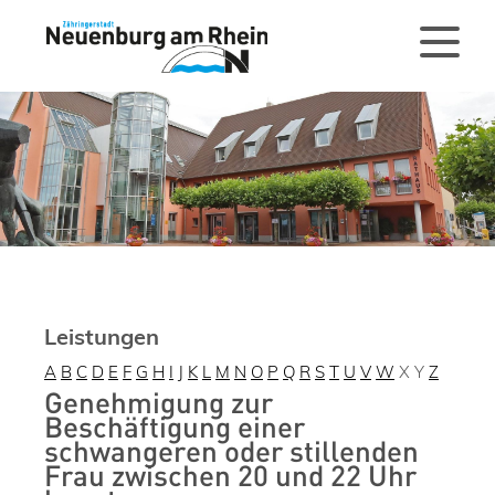
Leistungen
A
B
C
D
E
F
G
H
I
J
K
L
M
N
O
P
Q
R
S
T
U
V
W
X
Y
Z
Genehmigung zur
Beschäftigung einer
schwangeren oder stillenden
Frau zwischen 20 und 22 Uhr