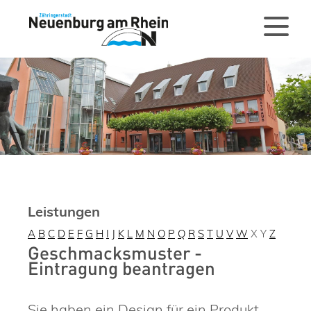
Leistungen
A
B
C
D
E
F
G
H
I
J
K
L
M
N
O
P
Q
R
S
T
U
V
W
X
Y
Z
Geschmacksmuster -
Eintragung beantragen
Sie haben ein Design für ein Produkt