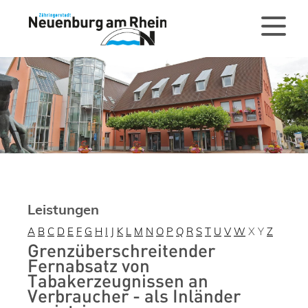
Leistungen
A
B
C
D
E
F
G
H
I
J
K
L
M
N
O
P
Q
R
S
T
U
V
W
X
Y
Z
Grenzüberschreitender
Fernabsatz von
Tabakerzeugnissen an
Verbraucher - als Inländer