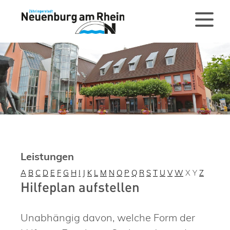
Leistungen
A
B
C
D
E
F
G
H
I
J
K
L
M
N
O
P
Q
R
S
T
U
V
W
X
Y
Z
Hilfeplan aufstellen
Unabhängig davon, welche Form der