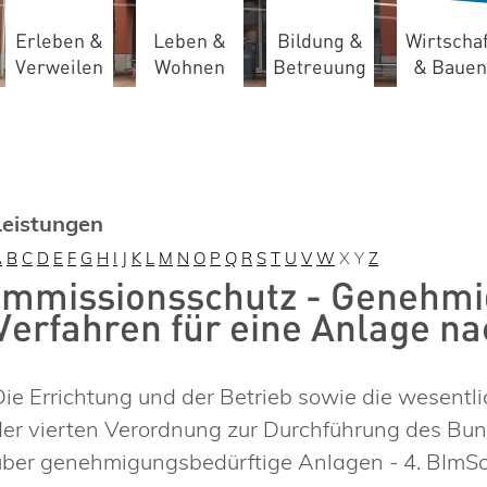
Erleben &
Leben &
Bildung &
Wirtschaf
Verweilen
Wohnen
Betreuung
& Bauen
Leistungen
A
B
C
D
E
F
G
H
I
J
K
L
M
N
O
P
Q
R
S
T
U
V
W
X
Y
Z
Immissionsschutz - Genehmi
Verfahren für eine Anlage 
Die Errichtung und der Betrieb sowie die wesent
der vierten Verordnung zur Durchführung des Bu
über genehmigungsbedürftige Anlagen - 4. BImSc