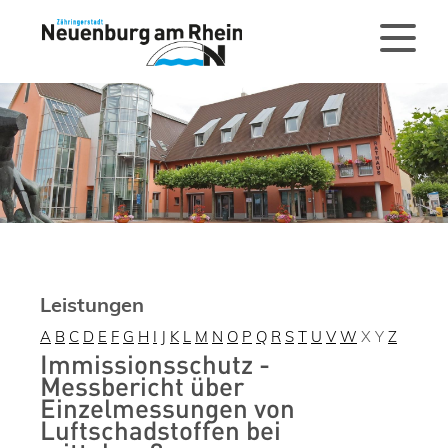
Leistungen
A
B
C
D
E
F
G
H
I
J
K
L
M
N
O
P
Q
R
S
T
U
V
W
X
Y
Z
Immissionsschutz -
Messbericht über
Einzelmessungen von
Luftschadstoffen bei