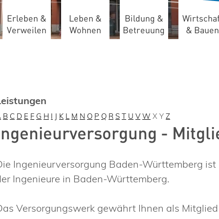
Erleben &
Leben &
Bildung &
Wirtschaf
Verweilen
Wohnen
Betreuung
& Bauen
Leistungen
A
B
C
D
E
F
G
H
I
J
K
L
M
N
O
P
Q
R
S
T
U
V
W
X
Y
Z
Ingenieurversorgung - Mitgl
Die Ingenieurversorgung Baden-Württemberg ist 
der Ingenieure in Baden-Württemberg.
Das Versorgungswerk gewährt Ihnen als Mitglied 