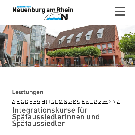
Leistungen
A
B
C
D
E
F
G
H
I
J
K
L
M
N
O
P
Q
R
S
T
U
V
W
X
Y
Z
Integrationskurse für
Spätaussiedlerinnen und
Spätaussiedler