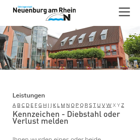
Leistungen
A
B
C
D
E
F
G
H
I
J
K
L
M
N
O
P
Q
R
S
T
U
V
W
X
Y
Z
Kennzeichen - Diebstahl oder
Verlust melden
Ihnen wurden eines oder beide