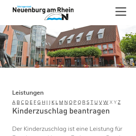
Leistungen
A
B
C
D
E
F
G
H
I
J
K
L
M
N
O
P
Q
R
S
T
U
V
W
X
Y
Z
Kinderzuschlag beantragen
Der Kinderzuschlag ist eine Leistung für