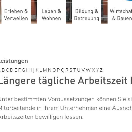
Erleben &
Leben &
Bildung &
Wirtschaf
Verweilen
Wohnen
Betreuung
& Bauen
Leistungen
A
B
C
D
E
F
G
H
I
J
K
L
M
N
O
P
Q
R
S
T
U
V
W
X
Y
Z
Längere tägliche Arbeitszeit
Unter bestimmten Voraussetzungen können Sie sic
Mitarbeitende in Ihrem Unternehmen eine Ausnah
Arbeitszeiten bewilligen lassen.