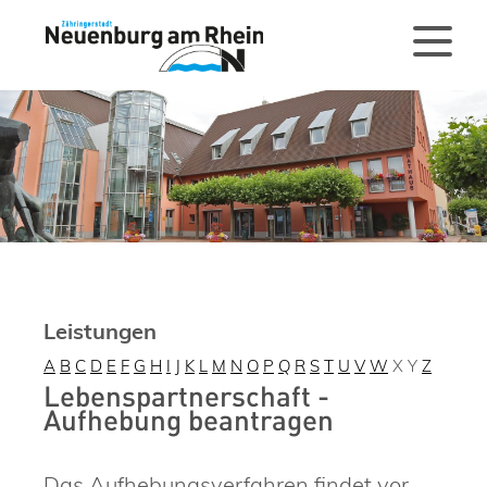
Leistungen
A
B
C
D
E
F
G
H
I
J
K
L
M
N
O
P
Q
R
S
T
U
V
W
X
Y
Z
Lebenspartnerschaft -
Aufhebung beantragen
Das Aufhebungsverfahren findet vor