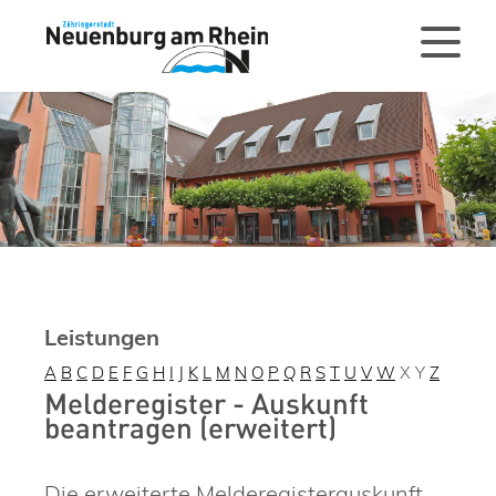
Leistungen
A
B
C
D
E
F
G
H
I
J
K
L
M
N
O
P
Q
R
S
T
U
V
W
X
Y
Z
Melderegister - Auskunft
beantragen (erweitert)
Die erweiterte Melderegisterauskunft