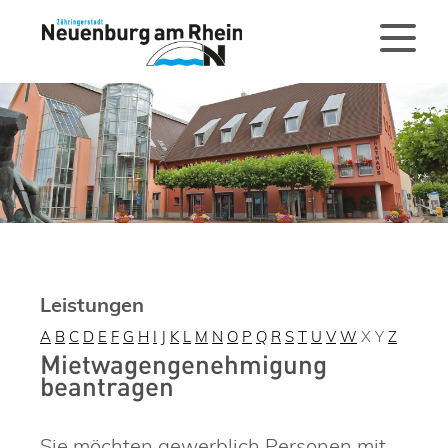
Leistungen
A
B
C
D
E
F
G
H
I
J
K
L
M
N
O
P
Q
R
S
T
U
V
W
X
Y
Z
Mietwagengenehmigung
beantragen
Sie möchten gewerblich Personen mit