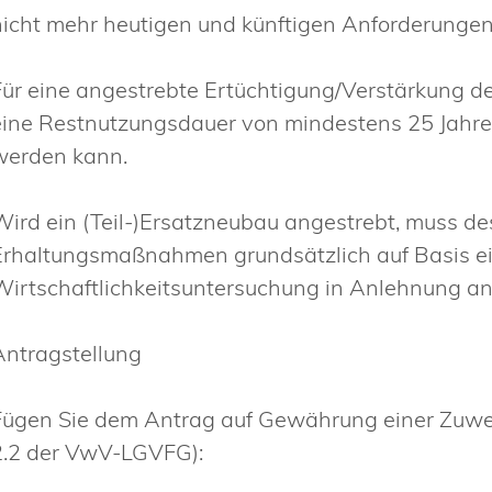
nicht mehr heutigen und künftigen Anforderunge
Für eine angestrebte Ertüchtigung/Verstärkung d
eine Restnutzungsdauer von mindestens 25 Jahren a
werden kann.
Wird ein (Teil-)Ersatzneubau angestrebt, muss d
Erhaltungsmaßnahmen grundsätzlich auf Basis ei
Wirtschaftlichkeitsuntersuchung in Anlehnung a
Antragstellung
Fügen Sie dem Antrag auf Gewährung einer Zuwe
2.2 der VwV-LGVFG):