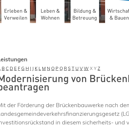
Erleben &
Leben &
Bildung &
Wirtschaf
Verweilen
Wohnen
Betreuung
& Bauen
Leistungen
A
B
C
D
E
F
G
H
I
J
K
L
M
N
O
P
Q
R
S
T
U
V
W
X
Y
Z
Modernisierung von Brücken
beantragen
Mit der Förderung der Brückenbauwerke nach de
Landesgemeindeverkehrsfinanzierungsgesetz (LG
Investitionsrückstand in diesem sicherheits- und