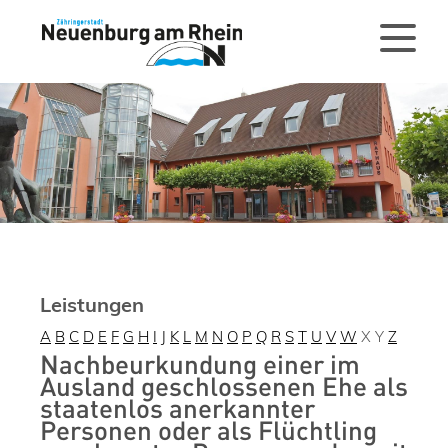
Leistungen
A
B
C
D
E
F
G
H
I
J
K
L
M
N
O
P
Q
R
S
T
U
V
W
X
Y
Z
Nachbeurkundung einer im
Ausland geschlossenen Ehe als
staatenlos anerkannter
Personen oder als Flüchtling