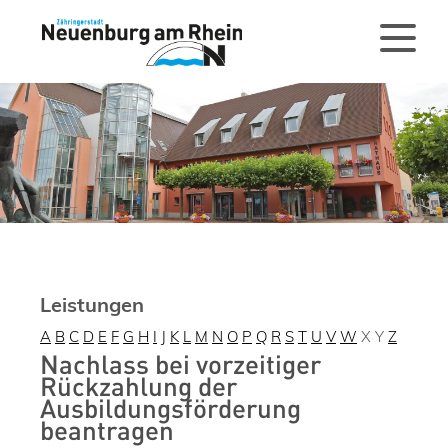
Leistungen
A
B
C
D
E
F
G
H
I
J
K
L
M
N
O
P
Q
R
S
T
U
V
W
X
Y
Z
Nachlass bei vorzeitiger
Rückzahlung der
Ausbildungsförderung
beantragen