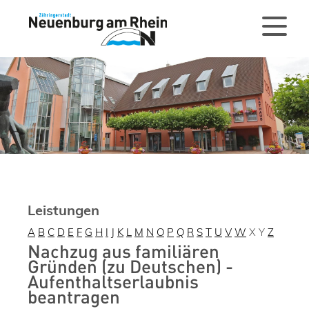
Leistungen
A
B
C
D
E
F
G
H
I
J
K
L
M
N
O
P
Q
R
S
T
U
V
W
X
Y
Z
Nachzug aus familiären
Gründen (zu Deutschen) -
Aufenthaltserlaubnis
beantragen