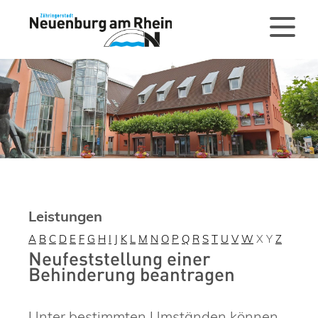
Leistungen
A
B
C
D
E
F
G
H
I
J
K
L
M
N
O
P
Q
R
S
T
U
V
W
X
Y
Z
Neufeststellung einer
Behinderung beantragen
Unter bestimmten Umständen können