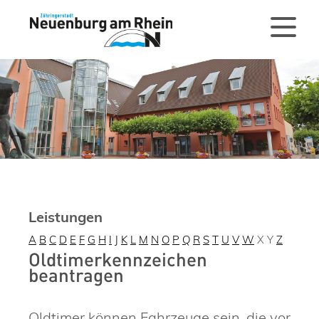
Leistungen
A
B
C
D
E
F
G
H
I
J
K
L
M
N
O
P
Q
R
S
T
U
V
W
X
Y
Z
Oldtimerkennzeichen
beantragen
Oldtimer können Fahrzeuge sein, die vor