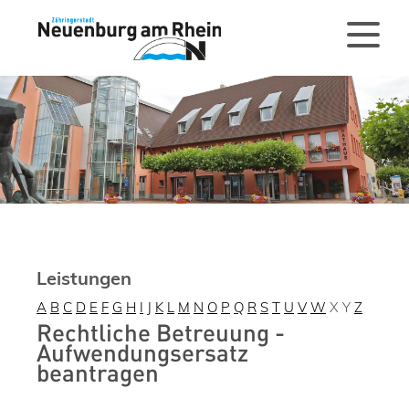
Leistungen
A
B
C
D
E
F
G
H
I
J
K
L
M
N
O
P
Q
R
S
T
U
V
W
X
Y
Z
Rechtliche Betreuung -
Aufwendungsersatz
beantragen