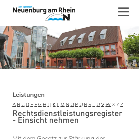
Leistungen
A
B
C
D
E
F
G
H
I
J
K
L
M
N
O
P
Q
R
S
T
U
V
W
X
Y
Z
Rechtsdienstleistungsregister
- Einsicht nehmen
Mit dem Gesetz zur Stärkung der