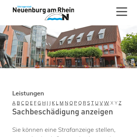
Leistungen
A
B
C
D
E
F
G
H
I
J
K
L
M
N
O
P
Q
R
S
T
U
V
W
X
Y
Z
Sachbeschädigung anzeigen
Sie können eine Strafanzeige stellen,