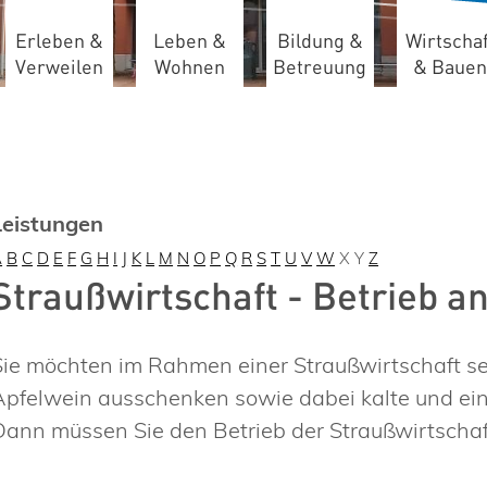
Erleben &
Leben &
Bildung &
Wirtschaf
Verweilen
Wohnen
Betreuung
& Bauen
Leistungen
A
B
C
D
E
F
G
H
I
J
K
L
M
N
O
P
Q
R
S
T
U
V
W
X
Y
Z
Straußwirtschaft - Betrieb a
Sie möchten im Rahmen einer Straußwirtschaft s
Apfelwein ausschenken sowie dabei kalte und ei
Dann müssen Sie den Betrieb der Straußwirtschaf