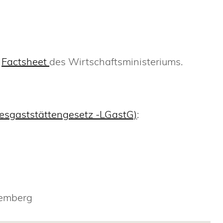
m
Factsheet
des Wirtschaftsministeriums.
esgaststättengesetz -LGastG)
:
temberg