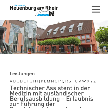
Leistungen
A
B
C
D
E
F
G
H
I
J
K
L
M
N
O
P
Q
R
S
T
U
V
W
X
Y
Z
Technischer Assistent in der
Medizin mit ausländischer
Berufsausbildung – Erlaubnis
zur Führung der