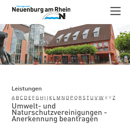
Leistungen
A
B
C
D
E
F
G
H
I
J
K
L
M
N
O
P
Q
R
S
T
U
V
W
X
Y
Z
Umwelt- und
Naturschutzvereinigungen -
Anerkennung beantragen