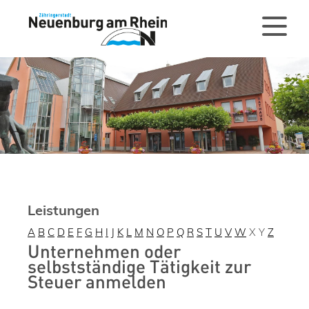
Leistungen
A
B
C
D
E
F
G
H
I
J
K
L
M
N
O
P
Q
R
S
T
U
V
W
X
Y
Z
Unternehmen oder
selbstständige Tätigkeit zur
Steuer anmelden