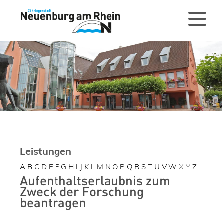
Leistungen
A
B
C
D
E
F
G
H
I
J
K
L
M
N
O
P
Q
R
S
T
U
V
W
X
Y
Z
Aufenthaltserlaubnis zum
Zweck der Forschung
beantragen