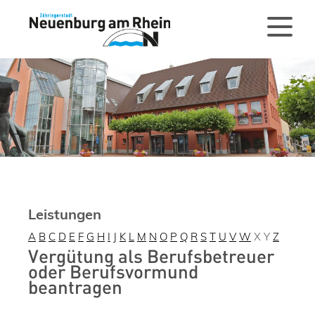
Leistungen
A
B
C
D
E
F
G
H
I
J
K
L
M
N
O
P
Q
R
S
T
U
V
W
X
Y
Z
Vergütung als Berufsbetreuer
oder Berufsvormund
beantragen