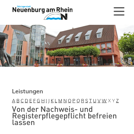
Leistungen
A
B
C
D
E
F
G
H
I
J
K
L
M
N
O
P
Q
R
S
T
U
V
W
X
Y
Z
Von der Nachweis- und
Registerpflegepflicht befreien
lassen