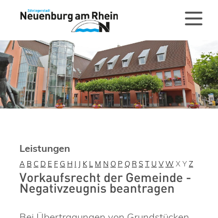
Leistungen
A
B
C
D
E
F
G
H
I
J
K
L
M
N
O
P
Q
R
S
T
U
V
W
X
Y
Z
Vorkaufsrecht der Gemeinde -
Negativzeugnis beantragen
Bei Übertragungen von Grundstücken