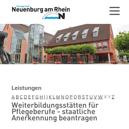
Leistungen
A
B
C
D
E
F
G
H
I
J
K
L
M
N
O
P
Q
R
S
T
U
V
W
X
Y
Z
Weiterbildungsstätten für
Pflegeberufe - staatliche
Anerkennung beantragen