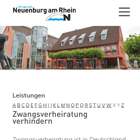
Leistungen
A
B
C
D
E
F
G
H
I
J
K
L
M
N
O
P
Q
R
S
T
U
V
W
X
Y
Z
Zwangsverheiratung
verhindern
Zwangsverheiratung ist in Deutschland