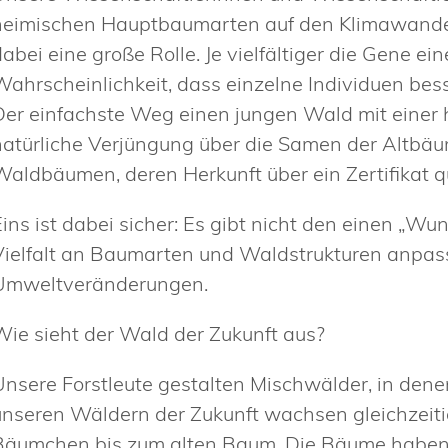
heimischen Hauptbaumarten auf den Klimawandel vo
dabei eine große Rolle. Je vielfältiger die Gene e
Wahrscheinlichkeit, dass einzelne Individuen bes
Der einfachste Weg einen jungen Wald mit einer ho
natürliche Verjüngung über die Samen der Altbäu
Waldbäumen, deren Herkunft über ein Zertifikat qu
Eins ist dabei sicher: Es gibt nicht den einen „
Vielfalt an Baumarten und Waldstrukturen anpa
Umweltveränderungen.
Wie sieht der Wald der Zukunft aus?
Unsere Forstleute gestalten Mischwälder, in dene
unseren Wäldern der Zukunft wachsen gleichzeit
Bäumchen bis zum alten Baum. Die Bäume haben 