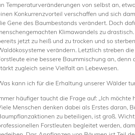
an Temperaturveränderungen von selbst an, etw
einen Konkurrenzvorteil verschaffen und sich d
die Gene des Baumbestands verändert. Doch dafü
menschengemachten Klimawandels zu drastisch. E
bereits jetzt zu heiß und zu trocken und so sterbe
Waldökosysteme verändern. Letztlich streben di
Forstleute eine bessere Baummischung an, denn d
stärkt zugleich seine Vielfalt an Lebewesen.
Was kann ich für die Erhaltung unserer Wälder tu
Immer häufiger taucht die Frage auf: „Ich möchte 
Viele Menschen denken dabei als Erstes daran, Bä
Baumpflanzaktionen zu beteiligen, ist groß. Wicht
professionellen Forstleuten begleitet werden, d
gedeihen. Das Anpflanzen von Bäumen ist Teil der