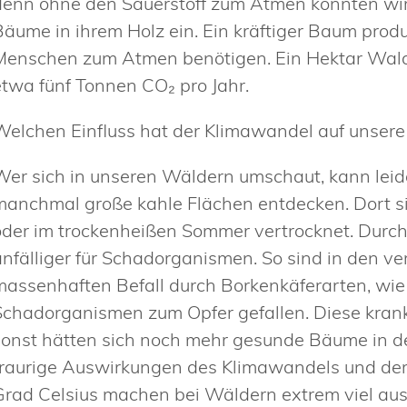
denn ohne den Sauerstoff zum Atmen könnten wir 
Bäume in ihrem Holz ein. Ein kräftiger Baum produ
Menschen zum Atmen benötigen. Ein Hektar Wald
etwa fünf Tonnen CO₂ pro Jahr.
Welchen Einfluss hat der Klimawandel auf unse
Wer sich in unseren Wäldern umschaut, kann leid
manchmal große kahle Flächen entdecken. Dort 
oder im trockenheißen Sommer vertrocknet. Durc
anfälliger für Schadorganismen. So sind in den
massenhaften Befall durch Borkenkäferarten, wi
Schadorganismen zum Opfer gefallen. Diese kran
sonst hätten sich noch mehr gesunde Bäume in de
traurige Auswirkungen des Klimawandels und der 
Grad Celsius machen bei Wäldern extrem viel au